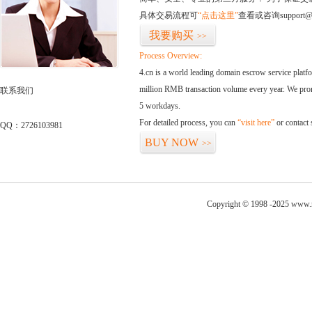
具体交易流程可
“点击这里”
查看或咨询support@
我要购买
>>
Process Overview:
4.cn is a world leading domain escrow service plat
million RMB transaction volume every year. We promi
联系我们
5 workdays.
For detailed process, you can
“visit here”
or contact
QQ：2726103981
BUY NOW
>>
Copyright © 1998 -2025 www.r