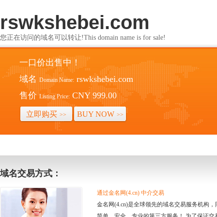
rswkshebei.com
您正在访问的域名可以转让!This domain name is for sale!
一口价出售中！
域名
rswkshebei.com
Domain Name:
售价
CNY 999.00
Listing Price:
立即购买
BUY NOW
>>
>>
域名交易方式：
通过金名网(4.cn) 中介交易
金名网(4.cn)是全球领先的域名交易服务机
简单、安全、专业的第三方服务！ 为了保证交